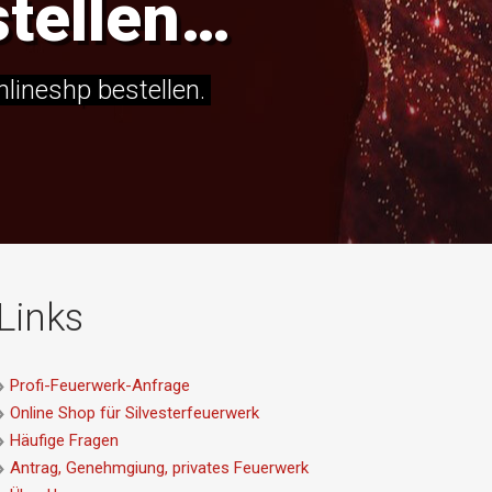
stellen…
lineshp bestellen.
Links
Profi-Feuerwerk-Anfrage
Online Shop für Silvesterfeuerwerk
Häufige Fragen
Antrag, Genehmgiung, privates Feuerwerk