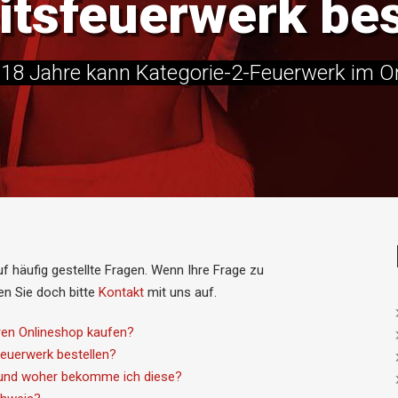
tsfeuerwerk be
18 Jahre kann Kategorie-2-Feuerwerk im On
f häufig gestellte Fragen. Wenn Ihre Frage zu
en Sie doch bitte
Kontakt
mit uns auf.
ren Onlineshop kaufen?
euerwerk bestellen?
 und woher bekomme ich diese?