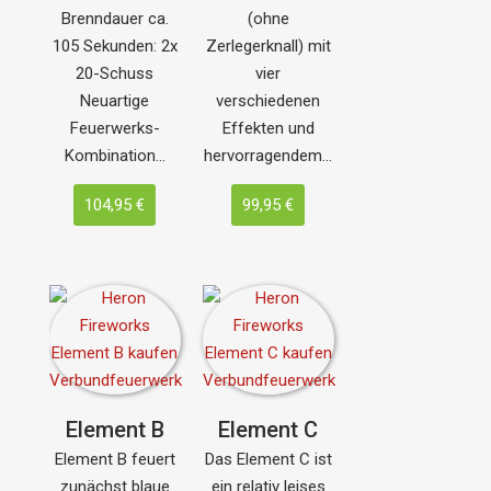
Brenndauer ca.
(ohne
105 Sekunden: 2x
Zerlegerknall) mit
20-Schuss
vier
Neuartige
verschiedenen
Feuerwerks-
Effekten und
Kombination…
hervorragendem…
104,95 €
99,95 €
Element B
Element C
Element B feuert
Das Element C ist
zunächst blaue
ein relativ leises