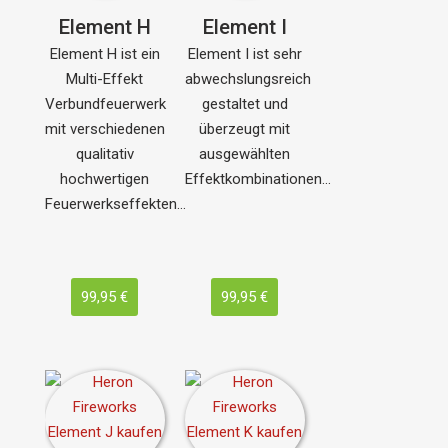
Element H
Element I
Element H ist ein
Element I ist sehr
Multi-Effekt
abwechslungsreich
Verbundfeuerwerk
gestaltet und
mit verschiedenen
überzeugt mit
qualitativ
ausgewählten
hochwertigen
Effektkombinationen…
Feuerwerkseffekten…
99,95 €
99,95 €