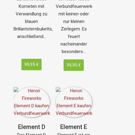
Kometen mit
Verbundfeuerwerk
Verwandlung zu
mit keinen oder
blauen
nur kleinen
Brillantsternbuketts,
Zerlegern. Es
anschließend…
feuert
nacheinander
besonders…
99,95 €
99,95 €
Element D
Element E
Das Element D
Element E ist ein